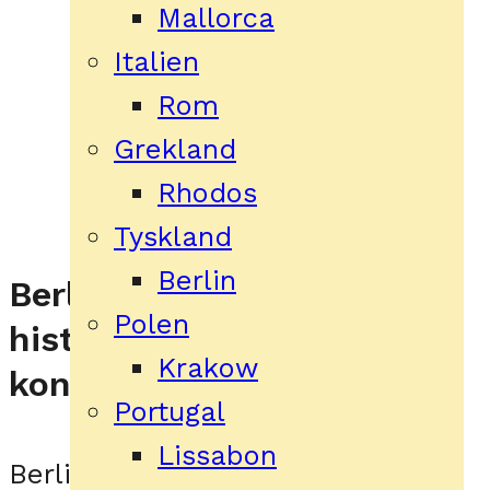
Berlin
Mallorca
Italien
Rom
Grekland
Rhodos
Tyskland
Berlin
Berlin – en stad full av
Polen
historia, kultur och
Krakow
kontraster
Portugal
Lissabon
Berlin är huvudstaden i Tyskland