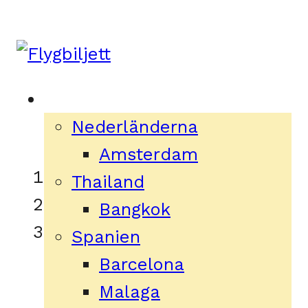
Skip
to
content
Destinationer
Nederländerna
Amsterdam
Flygbiljetter
»
Thailand
Tyskland
»
Bangkok
Berlin
Spanien
Barcelona
Flygbiljetter till
Malaga