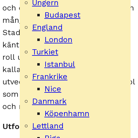
Ungern
och en av de mest spännande och
Budapest
mångsidiga städerna i Europa.
England
Staden har en rik historia och är
London
känt för att ha spelat en central
Turkiet
roll under andra världskriget och
Istanbul
kalla kriget. Berlin har också
Frankrike
utvecklats till en modern metropol
Nice
som är känt för sin kultur, konst
Danmark
och nattliv.
Köpenhamn
Lettland
Utforska stadens sevärdheter
Riga