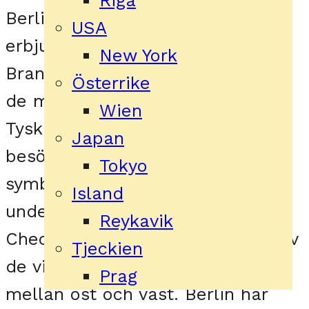
Berlin har många sevärdheter att
USA
erbjuda för besökare, inklusive
New York
Brandenburger Tor, som är en av
Österrike
de mest kända landmärkena i
Wien
Tyskland. Besökare kan också
Japan
besöka Berlinmuren, som var en
Tokyo
symbol för delningen av staden
Island
under kalla kriget, eller
Reykavik
Checkpoint Charlie, som var en av
Tjeckien
de viktigaste gränsövergångarna
Prag
mellan öst och väst. Berlin har