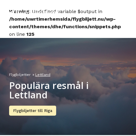
Skip
to
Warning
: Undefined variable $output in
content
/home/uwrtimerhemsida/flygbiljett.nu/wp-
content/themes/dhe/functions/snippets.php
on line
125
Flygbiljetter
»
Lettland
Populära resmål i
Lettland
Flygbiljetter till Riga