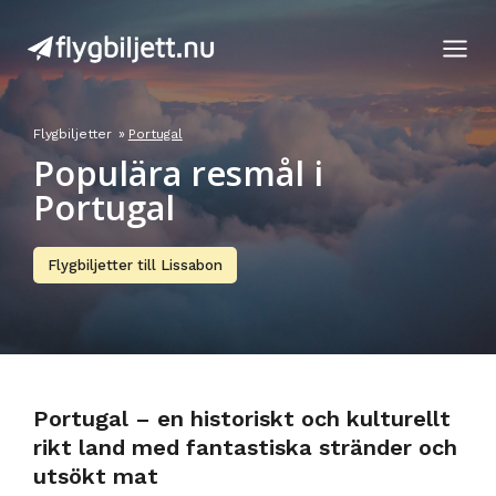
Skip
to
content
Flygbiljetter
»
Portugal
Populära resmål i
Portugal
Flygbiljetter till Lissabon
Portugal – en historiskt och kulturellt
rikt land med fantastiska stränder och
utsökt mat